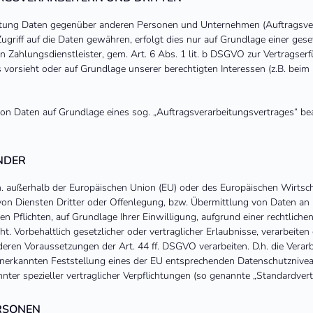
tung Daten gegenüber anderen Personen und Unternehmen (Auftragsverar
ugriff auf die Daten gewähren, erfolgt dies nur auf Grundlage einer geset
 Zahlungsdienstleister, gem. Art. 6 Abs. 1 lit. b DSGVO zur Vertragserfüll
es vorsieht oder auf Grundlage unserer berechtigten Interessen (z.B. bei
 von Daten auf Grundlage eines sog. „Auftragsverarbeitungsvertrages“ be
NDER
.h. außerhalb der Europäischen Union (EU) oder des Europäischen Wirtsc
 Diensten Dritter oder Offenlegung, bzw. Übermittlung von Daten an Dr
hen Pflichten, auf Grundlage Ihrer Einwilligung, aufgrund einer rechtlich
t. Vorbehaltlich gesetzlicher oder vertraglicher Erlaubnisse, verarbeiten
eren Voraussetzungen der Art. 44 ff. DSGVO verarbeiten. D.h. die Verarb
 anerkannten Feststellung eines der EU entsprechenden Datenschutzniveau
nnter spezieller vertraglicher Verpflichtungen (so genannte „Standardvert
RSONEN