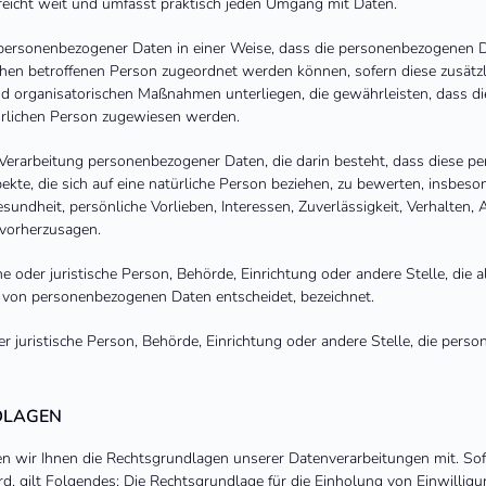
reicht weit und umfasst praktisch jeden Umgang mit Daten.
personenbezogener Daten in einer Weise, dass die personenbezogenen D
schen betroffenen Person zugeordnet werden können, sofern diese zusätz
 organisatorischen Maßnahmen unterliegen, die gewährleisten, dass di
atürlichen Person zugewiesen werden.
en Verarbeitung personenbezogener Daten, die darin besteht, dass diese
te, die sich auf eine natürliche Person beziehen, zu bewerten, insbes
esundheit, persönliche Vorlieben, Interessen, Zuverlässigkeit, Verhalten,
 vorherzusagen.
che oder juristische Person, Behörde, Einrichtung oder andere Stelle, die
g von personenbezogenen Daten entscheidet, bezeichnet.
der juristische Person, Behörde, Einrichtung oder andere Stelle, die per
LAGEN
 wir Ihnen die Rechtsgrundlagen unserer Datenverarbeitungen mit. Sofe
, gilt Folgendes: Die Rechtsgrundlage für die Einholung von Einwilligunge