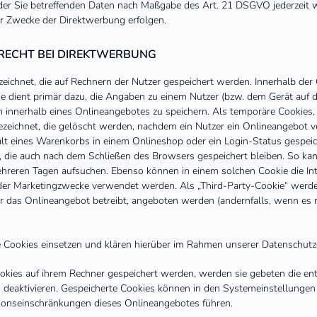
 der Sie betreffenden Daten nach Maßgabe des Art. 21 DSGVO jederzeit
ür Zwecke der Direktwerbung erfolgen.
RECHT BEI DIREKTWERBUNG
zeichnet, die auf Rechnern der Nutzer gespeichert werden. Innerhalb der
 dient primär dazu, die Angaben zu einem Nutzer (bzw. dem Gerät auf d
innerhalb eines Onlineangebotes zu speichern. Als temporäre Cookies,
ezeichnet, die gelöscht werden, nachdem ein Nutzer ein Onlineangebot ve
alt eines Warenkorbs in einem Onlineshop oder ein Login-Status gespei
, die auch nach dem Schließen des Browsers gespeichert bleiben. So kan
hreren Tagen aufsuchen. Ebenso können in einem solchen Cookie die Int
er Marketingzwecke verwendet werden. Als „Third-Party-Cookie“ werden
r das Onlineangebot betreibt, angeboten werden (andernfalls, wenn es 
ookies einsetzen und klären hierüber im Rahmen unserer Datenschutze
ookies auf ihrem Rechner gespeichert werden, werden sie gebeten die en
 deaktivieren. Gespeicherte Cookies können in den Systemeinstellunge
ionseinschränkungen dieses Onlineangebotes führen.