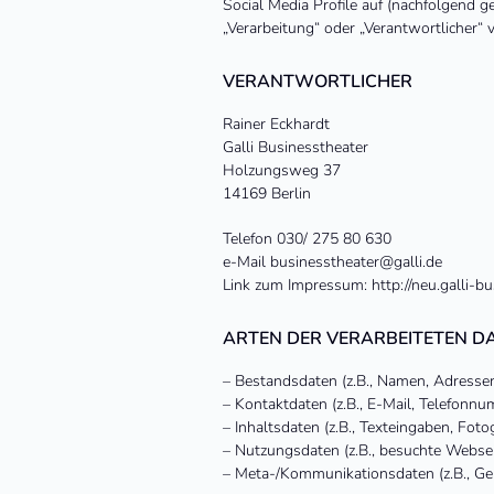
Social Media Profile auf (nachfolgend g
„Verarbeitung“ oder „Verantwortlicher“
VERANTWORTLICHER
Rainer Eckhardt
Galli Businesstheater
Holzungsweg 37
14169 Berlin
Telefon 030/ 275 80 630
e-Mail businesstheater@galli.de
Link zum Impressum: http://neu.galli-b
ARTEN DER VERARBEITETEN DA
– Bestandsdaten (z.B., Namen, Adressen
– Kontaktdaten (z.B., E-Mail, Telefonnu
– Inhaltsdaten (z.B., Texteingaben, Fotog
– Nutzungsdaten (z.B., besuchte Webseite
– Meta-/Kommunikationsdaten (z.B., Ger