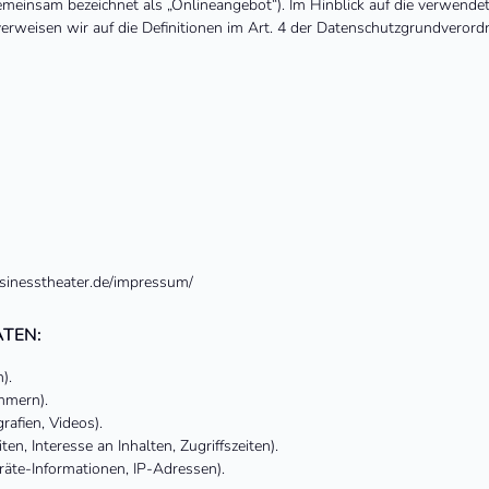
emeinsam bezeichnet als „Onlineangebot“). Im Hinblick auf die verwendeten
 verweisen wir auf die Definitionen im Art. 4 der Datenschutzgrundvero
usinesstheater.de/impressum/
TEN:
).
mmern).
rafien, Videos).
n, Interesse an Inhalten, Zugriffszeiten).
äte-Informationen, IP-Adressen).