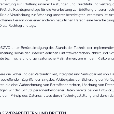
rarbeitung zur Erfüllung unserer Leistungen und Durchführung vertra
GVO, die Rechtsgrundlage für die Verarbeitung zur Erfüllung unserer recht
ür die Verarbeitung zur Wahrung unserer berechtigten Interessen ist Art. 
roffenen Person oder einer anderen natürlichen Person eine Verarbeitun
VO als Rechtsgrundlage.
DSGVO unter Berücksichtigung des Stands der Technik, der Implementie
eitung sowie der unterschiedlichen Eintrittswahrscheinlichkeit und Sch
gnete technische und organisatorische Maßnahmen, um ein dem Risiko a
die Sicherung der Vertraulichkeit, Integrität und Verfügbarkeit von D
betreffenden Zugriffs, der Eingabe, Weitergabe, der Sicherung der Verfü
htet, die eine Wahrnehmung von Betroffenenrechten, Löschung von Date
htigen wir den Schutz personenbezogener Daten bereits bei der Entwick
d dem Prinzip des Datenschutzes durch Technikgestaltung und durch dat
AGSVERARBEITERN UND DRITTEN