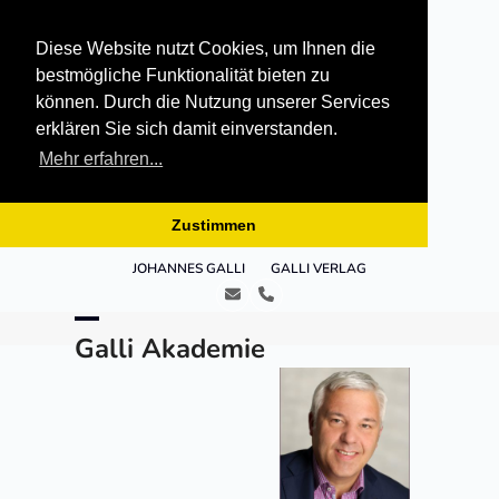
Diese Website nutzt Cookies, um Ihnen die
bestmögliche Funktionalität bieten zu
können. Durch die Nutzung unserer Services
erklären Sie sich damit einverstanden.
Mehr erfahren...
Zustimmen
Skip
JOHANNES GALLI
GALLI VERLAG
to
E-
Telefon
content
Mail
Open
Close
Galli Akademie
mobile
mobile
menu
menu