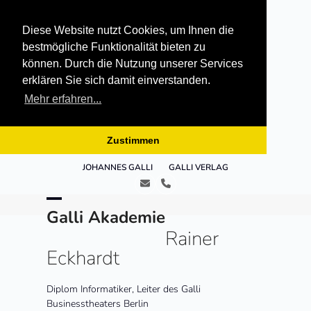
Diese Website nutzt Cookies, um Ihnen die
bestmögliche Funktionalität bieten zu
können. Durch die Nutzung unserer Services
erklären Sie sich damit einverstanden.
Mehr erfahren...
Zustimmen
Skip
JOHANNES GALLI
GALLI VERLAG
to
E-
Telefon
content
Mail
Open
Close
Galli Akademie
Rainer
mobile
mobile
Eckhardt
menu
menu
Diplom Informatiker, Leiter des Galli
Businesstheaters Berlin