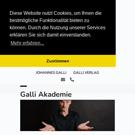
Diese Website nutzt Cookies, um Ihnen die
bestmögliche Funktionalität bieten zu
können. Durch die Nutzung unserer Services
erklären Sie sich damit einverstanden.
Mehr erfahren...
Zustimmen
Skip
JOHANNES GALLI
GALLI VERLAG
to
E-
Telefon
content
Mail
Open
Close
Galli Akademie
mobile
mobile
menu
menu